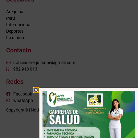
Arequipa
Perú
Internacional
Deportes
Lo último
Contacto
noticiasarequipa.pe@gmail.com
982 918 013
Redes
Facebook
whatsApp
Copyright© | NoticiasArequipa.pe |
Grupo HBA Noticias
| Todos los
derechos reservados
VISITE TAMBIÉN