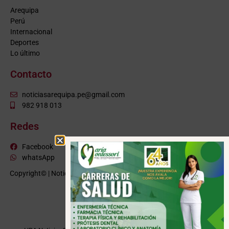
Arequipa
Perú
Internacional
Deportes
Lo último
Contacto
noticiasarequipa.pe@gmail.com
982 918 013
Redes
Facebook
whatsApp
Copyright© | NoticiasArequipa.pe |
Grupo HBA Noticias
| Todos los
derechos reservados
VISITE TAMBIÉN