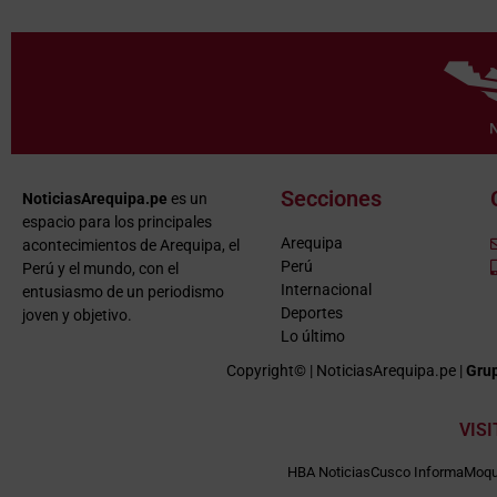
Secciones
NoticiasArequipa.pe
es un
espacio para los principales
Arequipa
acontecimientos de Arequipa, el
Perú
Perú y el mundo, con el
Internacional
entusiasmo de un periodismo
Deportes
joven y objetivo.
Lo último
Copyright© | NoticiasArequipa.pe |
Grup
VIS
HBA Noticias
Cusco Informa
Moqu