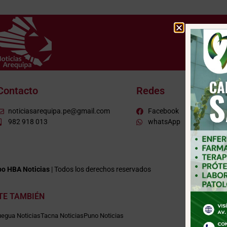
Contacto
Redes
noticiasarequipa.pe@gmail.com
Facebook
982 918 013
whatsApp
o HBA Noticias
| Todos los derechos reservados
ITE TAMBIÉN
egua Noticias
Tacna Noticias
Puno Noticias