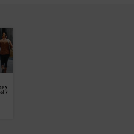
as y
el 7