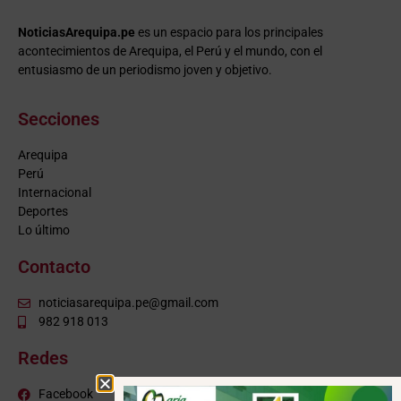
NoticiasArequipa.pe
es un espacio para los principales
acontecimientos de Arequipa, el Perú y el mundo, con el
entusiasmo de un periodismo joven y objetivo.
Secciones
Arequipa
Perú
Internacional
Deportes
Lo último
Contacto
noticiasarequipa.pe@gmail.com
982 918 013
Redes
Facebook