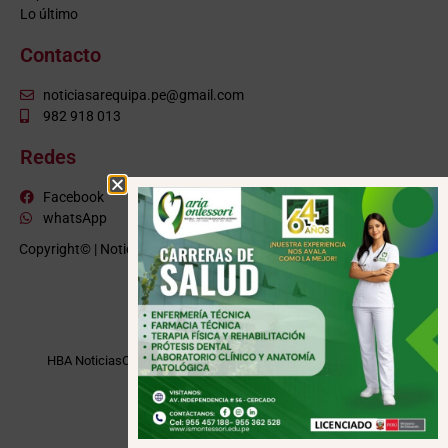
Lo último
Contacto
noticiasarequipa.pe@gmail.com
982 918 013
Redes
Facebook
whatsApp
Copyright© | NoticiasArequipa.pe |
Grupo HBA Noticias
| Todos los
derechos reservados
VISITE TAMBIÉN
HBA Noticias
Cusco Informa
Moquegua Noticias
Tacna Noticias
Puno Noticias