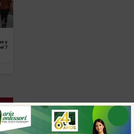
as y
el 7