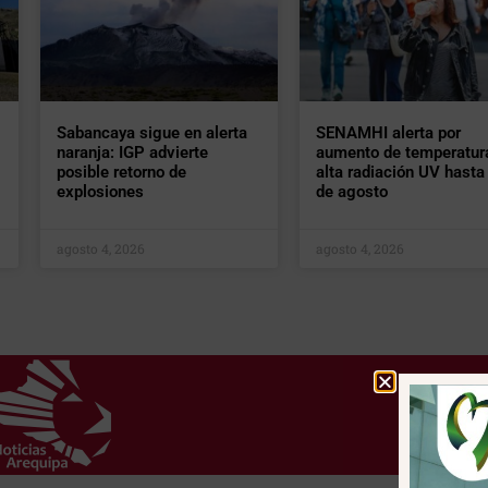
Sabancaya sigue en alerta
SENAMHI alerta por
naranja: IGP advierte
aumento de temperatur
posible retorno de
alta radiación UV hasta 
explosiones
de agosto
agosto 4, 2026
agosto 4, 2026