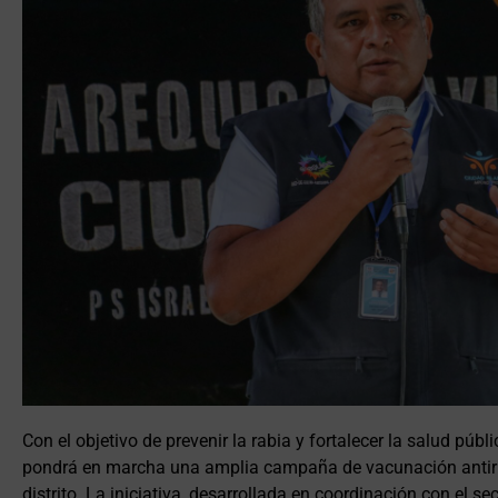
Con el objetivo de prevenir la rabia y fortalecer la salud púb
pondrá en marcha una amplia campaña de vacunación antirráb
distrito. La iniciativa, desarrollada en coordinación con el s