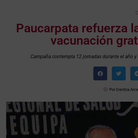
Paucarpata refuerza la
vacunación grat
Campaña contempla 12 jornadas durante el año y bu
Por
Danitza Arc