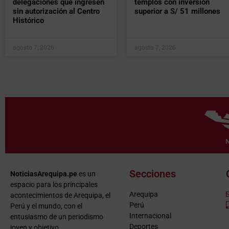
delegaciones que ingresen
templos con inversión
sin autorización al Centro
superior a S/ 51 millones
Histórico
agosto 7, 2026
agosto 7, 2026
Secciones
NoticiasArequipa.pe
es un
espacio para los principales
Arequipa
acontecimientos de Arequipa, el
Perú
Perú y el mundo, con el
Internacional
entusiasmo de un periodismo
Deportes
joven y objetivo.