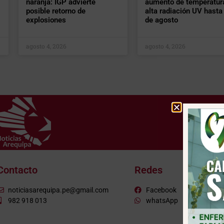
naranja: IGP advierte
aumento de temperatur
posible retorno de
alta radiación UV hasta 
explosiones
de agosto
agosto 4, 2026
agosto 4, 2026
Contacto
Redes
noticiasarequipa.pe@gmail.com
Facebook
982 918 013
whatsApp