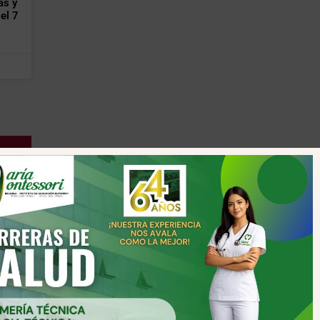
as y
el 7