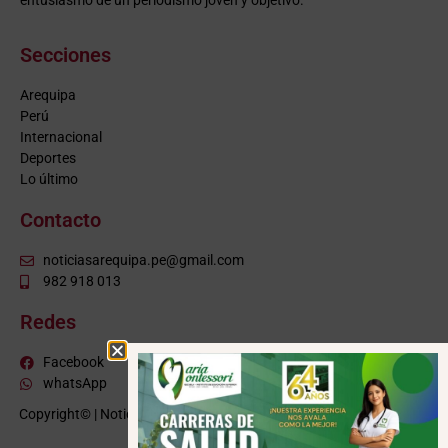
entusiasmo de un periodismo joven y objetivo.
Secciones
Arequipa
Perú
Internacional
Deportes
Lo último
Contacto
noticiasarequipa.pe@gmail.com
982 918 013
Redes
Facebook
whatsApp
Copyright© | NoticiasArequipa.pe |
Grupo HBA Noticias
| Todos los
derechos reservados