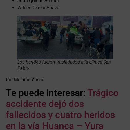
Juan Quispe Achata.
Wilder Cerezo Apaza
Los heridos fueron trasladados a la clínica San
Pablo
Por Melanie Yunsu
Te puede interesar:
Trágico
accidente dejó dos
fallecidos y cuatro heridos
en la vía Huanca – Yura