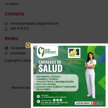
Lo último
Contacto
noticiasarequipa.pe@gmail.com
982 918 013
Redes
Facebook
whatsApp
Copyright© | NoticiasArequipa.pe |
Grupo HBA Noticias
| Todos los
derechos reservados
VISITE TAMBIÉN
HBA Noticias
Cusco Informa
Moquegua Noticias
Tacna Noticias
Puno Noticias