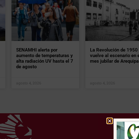
SENAMHI alerta por
La Revolución de 1950
aumento de temperaturas y
vuelve al escenario en e
alta radiación UV hasta el 7
mes jubilar de Arequipa
de agosto
agosto 4, 2026
agosto 4, 2026