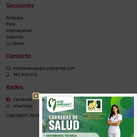
Secciones
Arequipa
Perú
Internacional
Deportes
Lo último
Contacto
noticiasarequipa.pe@gmail.com
982 918 013
Redes
Facebook
whatsApp
Copyright© | NoticiasArequipa.pe |
Grupo HBA Noticias
| Todos los
derechos reservados