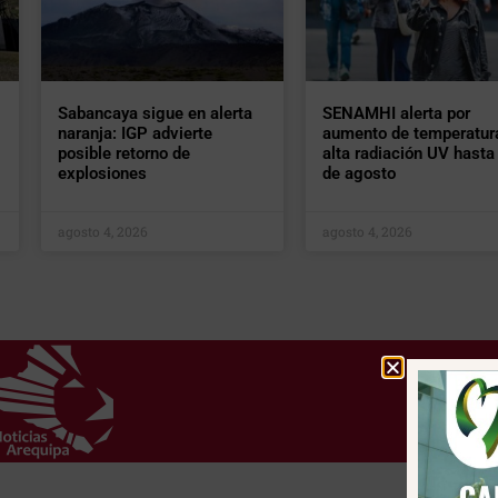
Sabancaya sigue en alerta
SENAMHI alerta por
naranja: IGP advierte
aumento de temperatur
posible retorno de
alta radiación UV hasta 
explosiones
de agosto
agosto 4, 2026
agosto 4, 2026