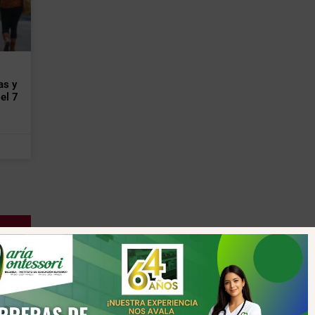
as y
el 7