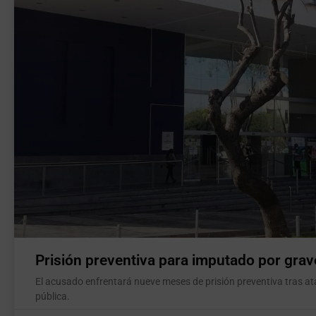
Prisión preventiva para imputado por grav
El acusado enfrentará nueve meses de prisión preventiva tras atac
pública.